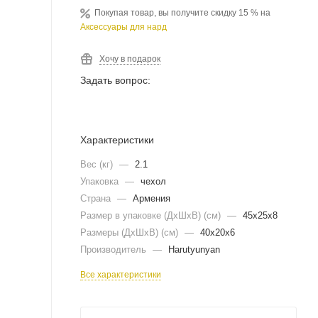
Покупая товар, вы получите скидку 15 % на
Аксессуары для нард
Хочу в подарок
Задать вопрос:
Характеристики
Вес (кг)
—
2.1
Упаковка
—
чехол
Страна
—
Армения
Размер в упаковке (ДхШxВ) (см)
—
45х25х8
Размеры (ДxШxВ) (см)
—
40х20х6
Производитель
—
Harutyunyan
Все характеристики