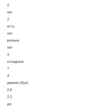
2
нет
2
есть
нет
резные
нет
3
складные
7
4
дерево (бук)
2.8
2.2
да