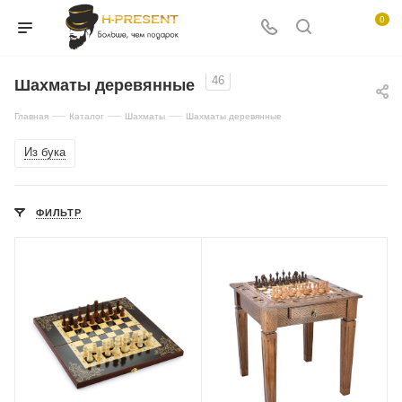
0
46
Шахматы деревянные
—
—
—
Главная
Каталог
Шахматы
Шахматы деревянные
Из бука
ФИЛЬТР