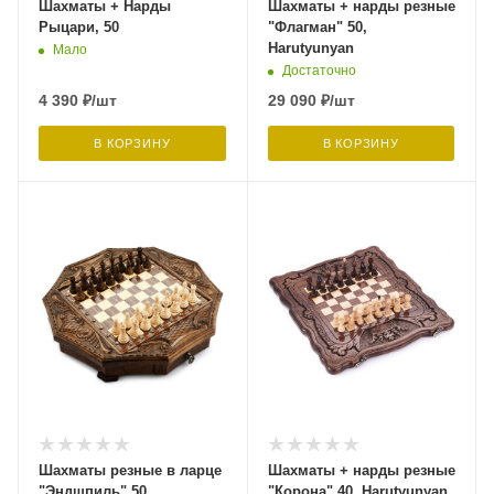
Шахматы + Нарды
Шахматы + нарды резные
Рыцари, 50
"Флагман" 50,
Harutyunyan
Мало
Достаточно
4 390
₽
/шт
29 090
₽
/шт
В КОРЗИНУ
В КОРЗИНУ
Шахматы резные в ларце
Шахматы + нарды резные
"Эндшпиль" 50,
"Корона" 40, Harutyunyan