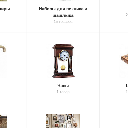
ениры
Наборы для пикника и
шашлыка
2
15 товаров
Часы
1 товар
1