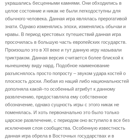
украшались бесценными камнями. Они обходились в
целое состояние и никак не были легкодоступны для
обычного человека. Данная игра являлась прерогативой
знати. Однако изменялись эпохи, изменялись обычаи и
нравы. В период крестовых путешествий данная игра
просочилась в большую часть европейских государств.
Произошло это в XII веке и тут данную игру называли
триктраком. Данная версия считается более блиской к
нынешнему виду нард. Подобное наименование
разъяснялось просто попросту – звуком удара костей о
плоскость доски. Любая из наций либо национальностей
дополняла какой–то особенный атрибут к данному
развлечению, предоставляла ему собственное
обозначение, однако сущность игры с этого никак не
поменялась. И хоть первоначально это было только
царское развлечение, с периодом оно вступило в все без
исключения слоя сообщества. Особенную известность
данная игра обрела в Восточных государствах и в