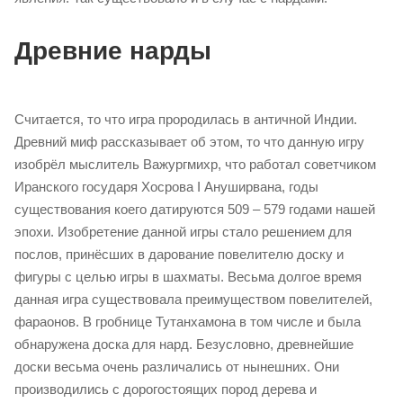
Древние нарды
Считается, то что игра прородилась в античной Индии.
Древний миф рассказывает об этом, то что данную игру
изобрёл мыслитель Важургмихр, что работал советчиком
Иранского государя Хосрова I Ануширвана, годы
существования коего датируются 509 – 579 годами нашей
эпохи. Изобретение данной игры стало решением для
послов, принёсших в дарование повелителю доску и
фигуры с целью игры в шахматы. Весьма долгое время
данная игра существовала преимуществом повелителей,
фараонов. В гробнице Тутанхамона в том числе и была
обнаружена доска для нард. Безусловно, древнейшие
доски весьма очень различались от нынешних. Они
производились с дорогостоящих пород дерева и