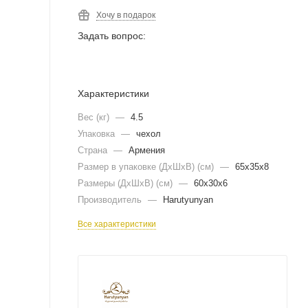
Хочу в подарок
Задать вопрос:
Характеристики
Вес (кг)
—
4.5
Упаковка
—
чехол
Страна
—
Армения
Размер в упаковке (ДхШxВ) (см)
—
65х35х8
Размеры (ДxШxВ) (см)
—
60х30х6
Производитель
—
Harutyunyan
Все характеристики