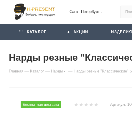
Санкт-Петербург
КАТАЛОГ
АКЦИИ
ИЗДЕЛИЯ
Нарды резные "Классичес
—
—
—
Главная
Каталог
Нарды
Нарды резные "Классические" б
Артикул:
10
Бесплатная доставка