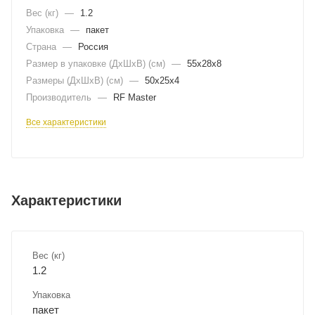
Вес (кг)
—
1.2
Упаковка
—
пакет
Страна
—
Россия
Размер в упаковке (ДхШxВ) (см)
—
55х28х8
Размеры (ДxШxВ) (см)
—
50х25х4
Производитель
—
RF Master
Все характеристики
Характеристики
Вес (кг)
1.2
Упаковка
пакет