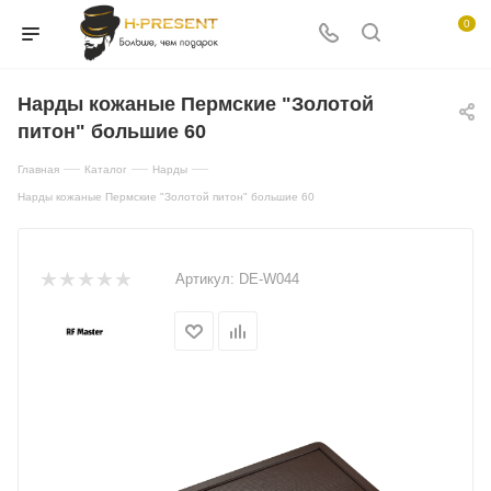
0
Нарды кожаные Пермские "Золотой
питон" большие 60
—
—
—
Главная
Каталог
Нарды
Нарды кожаные Пермские "Золотой питон" большие 60
Артикул:
DE-W044