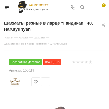
0
Шахматы резные в ларце "Гандикап" 40,
Harutyunyan
—
—
—
Главная
Каталог
Шахматы
Шахматы резные в ларце "Гандикап" 40, Harutyunyan
Бесплатная доставка
ВАУ ЦЕНА
Артикул:
100-119