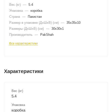
Вес (кг)
—
5.4
Упаковка
—
коробка
Страна
—
Пакистан
Размер в упаковке (ДхШxВ) (см)
—
35х35х10
Размеры (ДxШxВ) (см)
—
30х30х1
Производитель
—
PakShah
Все характеристики
Характеристики
Вес (кг)
5.4
Упаковка
коробка