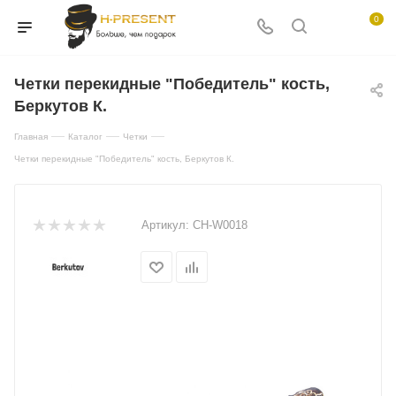
0
Четки перекидные "Победитель" кость,
Беркутов К.
—
—
—
Главная
Каталог
Четки
Четки перекидные "Победитель" кость, Беркутов К.
Артикул:
CH-W0018