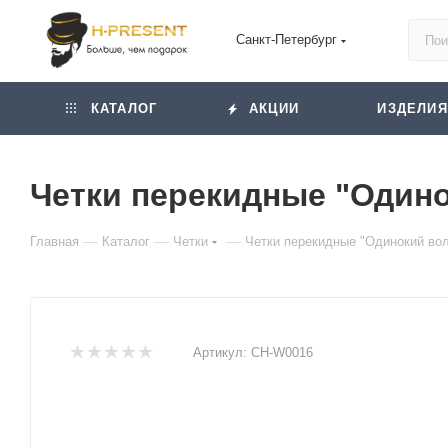
Санкт-Петербург
КАТАЛОГ
АКЦИИ
ИЗДЕЛИЯ
Четки перекидные "Одинок
—
—
—
Главная
Каталог
Четки
Четки перекидные "Одинокий волк
Артикул:
CH-W0016