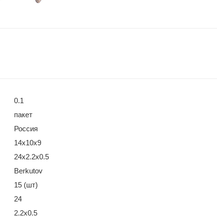
0.1
пакет
Россия
14х10х9
24х2.2х0.5
Berkutov
15 (шт)
24
2.2х0.5