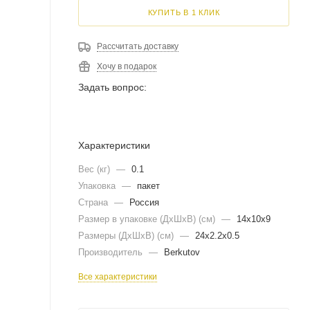
КУПИТЬ В 1 КЛИК
Рассчитать доставку
Хочу в подарок
Задать вопрос:
Характеристики
Вес (кг)
—
0.1
Упаковка
—
пакет
Страна
—
Россия
Размер в упаковке (ДхШxВ) (см)
—
14х10х9
Размеры (ДxШxВ) (см)
—
24х2.2х0.5
Производитель
—
Berkutov
Все характеристики