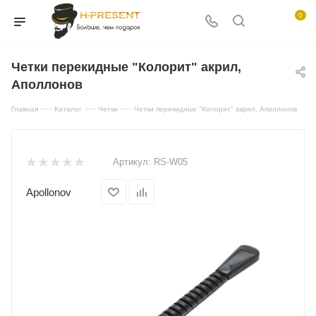
0
Четки перекидные "Колорит" акрил,
Аполлонов
—
—
—
Главная
Каталог
Четки
Четки перекидные "Колорит" акрил, Аполлонов
Артикул:
RS-W05
Apollonov