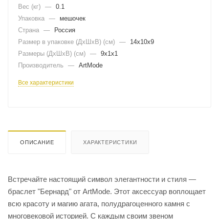
Вес (кг)
—
0.1
Упаковка
—
мешочек
Страна
—
Россия
Размер в упаковке (ДхШxВ) (см)
—
14х10х9
Размеры (ДxШxВ) (см)
—
9х1х1
Производитель
—
ArtMode
Все характеристики
ОПИСАНИЕ
ХАРАКТЕРИСТИКИ
Встречайте настоящий символ элегантности и стиля —
браслет "Бернард" от ArtMode. Этот аксессуар воплощает
всю красоту и магию агата, полудрагоценного камня с
многовековой историей. С каждым своим звеном